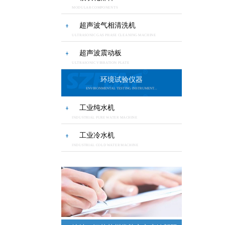
MODULAR COMPONENTS
超声波气相清洗机
ULTRASONIC GAS PHASE CLEANING MACHINE
超声波震动板
ULTRASONIC VIBRATION PLATE
环境试验仪器
ENVIRONMENTAL TESTING INSTRUMENT...
工业纯水机
INDUSTRIAL PURE WATER MACHINE
工业冷水机
INDUSTRIAL COLD WATER MACHINE