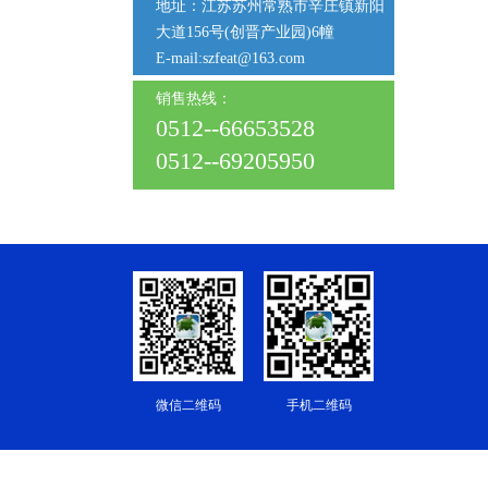
地址：江苏苏州常熟市辛庄镇新阳
大道156号(创晋产业园)6幢
E-mail:szfeat@163.com
销售热线：
0512--66653528
0512--69205950
微信二维码
手机二维码