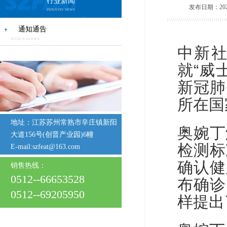
行业新闻
发布日期：20
INDUSTRY NEWS
通知通告
NOTICE NOTICE
中新社
就“威
新冠肺
所在国
地址：江苏苏州常熟市辛庄镇新阳
奥婉丁
大道156号(创晋产业园)6幢
检测标
E-mail:szfeat@163.com
确认健
销售热线：
0512--66653528
布确诊
0512--69205950
样提出