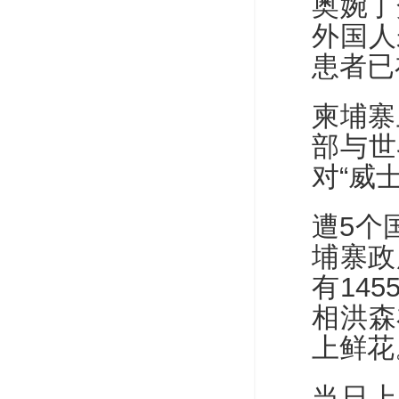
奥婉丁
外国人
患者已
柬埔寨
部与世
对“威
遭5个
埔寨政
有14
相洪森
上鲜花
当日上