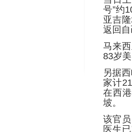
号”约
亚吉隆
返回自
马来西
83岁
另据西
家计2
在西港
坡。
该官员
医生已