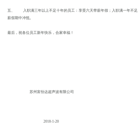
五、 入职满三年以上不足十年的员工：享受六天带薪年假；入职满一年不足
薪假期中冲抵。
最后，祝各位员工新年快乐，合家幸福！
苏州富怡达超声波有限公司
2018-1-20