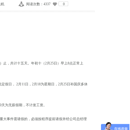
洗机
阅读次数：4337
0
初九）止，共计十五天。年初十（2月25日）早上8点正常上
假日， 2月11日，2月18为星期日，2月25日补国庆多休
共计10天为无薪假期，不计发工资。
重大事件需请假的，必须按程序提前请假并经公司总经理