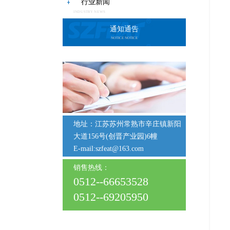
行业新闻
INDUSTRY NEWS
通知通告
NOTICE NOTICE
地址：江苏苏州常熟市辛庄镇新阳
大道156号(创晋产业园)6幢
E-mail:szfeat@163.com
销售热线：
0512--66653528
0512--69205950